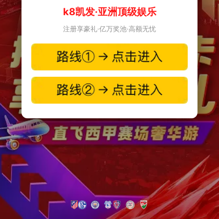
k8凯发·亚洲顶级娱乐
注册享豪礼·亿万奖池·高额无忧